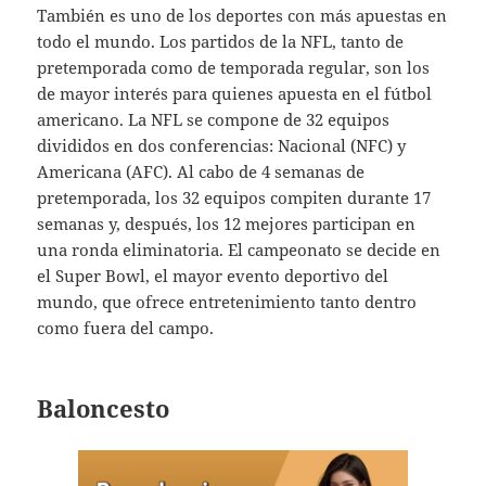
También es uno de los deportes con más apuestas en
todo el mundo. Los partidos de la NFL, tanto de
pretemporada como de temporada regular, son los
de mayor interés para quienes apuesta en el fútbol
americano. La NFL se compone de 32 equipos
divididos en dos conferencias: Nacional (NFC) y
Americana (AFC). Al cabo de 4 semanas de
pretemporada, los 32 equipos compiten durante 17
semanas y, después, los 12 mejores participan en
una ronda eliminatoria. El campeonato se decide en
el Super Bowl, el mayor evento deportivo del
mundo, que ofrece entretenimiento tanto dentro
como fuera del campo.
Baloncesto