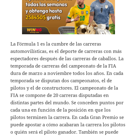
La Fórmula 1 es la cumbre de las carreras
automovilísticas, es el deporte de carreras con más
espectadores después de las carreras de caballos. La
temporada de carreras del campeonato de la FIA
dura de marzo a noviembre todos los años. En cada
temporada se disputan dos campeonatos, el de
pilotos y el de constructores. El campeonato de la
FIA se compone de 20 carreras disputadas en
distintas partes del mundo. Se conceden puntos por
cada una en función de la posición en que los
pilotos terminen la carrera. En cada Gran Premio se
puede apostar a cómo acabaran la carrera los pilotos
o quién será el piloto ganador. También se puede