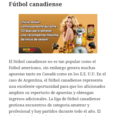
Fútbol canadiense
El fútbol canadiense no es tan popular como el
fútbol americano, sin embargo genera muchas
apuestas tanto en Canadá como en los E.E. U.U. En el
caso de Argentina, el fútbol canadiense representa
una excelente oportunidad para que los aficionados
amplíen su repertorio de apuestas y obtengan
ingresos adicionales. La liga de fútbol canadiense
gestiona encuentros de categoría amateur y
profesional y hay partidos durante todo el año. El