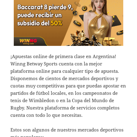
¡Apuestas online de primera clase en Argentina!
Winng Betway Sports cuenta con la mejor
plataforma online para cualquier tipo de apuesta.
Disponemos de cientos de mercados deportivos y
cuotas muy competitivas para que puedas apostar en
partidos de fútbol locales, en los campeonatos de
tenis de Wimbledon o en la Copa del Mundo de
Rugby. Nuestra plataforma de servicios completos
cuenta con todo lo que necesitas.
Estos son algunos de nuestros mercados deportivos
más populares: