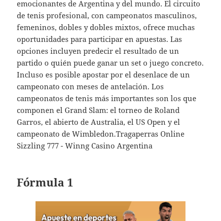
emocionantes de Argentina y del mundo. El circuito
de tenis profesional, con campeonatos masculinos,
femeninos, dobles y dobles mixtos, ofrece muchas
oportunidades para participar en apuestas. Las
opciones incluyen predecir el resultado de un
partido o quién puede ganar un set o juego concreto.
Incluso es posible apostar por el desenlace de un
campeonato con meses de antelación. Los
campeonatos de tenis más importantes son los que
componen el Grand Slam: el torneo de Roland
Garros, el abierto de Australia, el US Open y el
campeonato de Wimbledon.Tragaperras Online
Sizzling 777 - Winng Casino Argentina
Fórmula 1